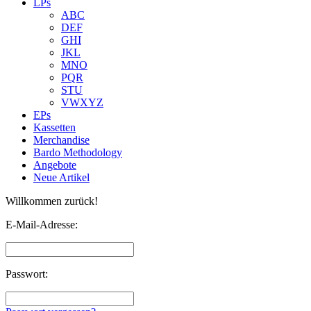
LPs
ABC
DEF
GHI
JKL
MNO
PQR
STU
VWXYZ
EPs
Kassetten
Merchandise
Bardo Methodology
Angebote
Neue Artikel
Willkommen zurück!
E-Mail-Adresse:
Passwort: