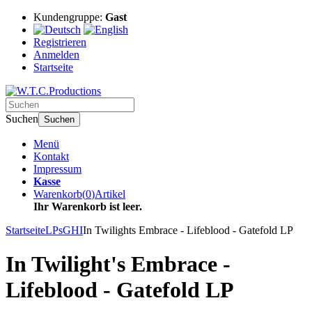
Kundengruppe:
Gast
Registrieren
Anmelden
Startseite
Suchen
Suchen
Menü
Kontakt
Impressum
Kasse
Warenkorb
(
0
)
Artikel
Ihr Warenkorb ist leer.
Startseite
LPs
GHI
In Twilights Embrace - Lifeblood - Gatefold LP
In Twilight's Embrace -
Lifeblood - Gatefold LP