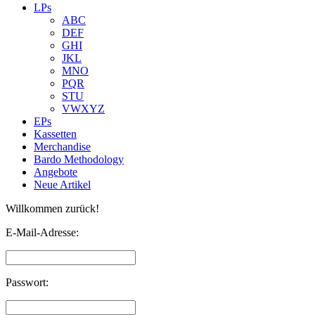
LPs
ABC
DEF
GHI
JKL
MNO
PQR
STU
VWXYZ
EPs
Kassetten
Merchandise
Bardo Methodology
Angebote
Neue Artikel
Willkommen zurück!
E-Mail-Adresse:
Passwort: