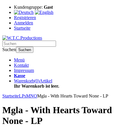
Kundengruppe:
Gast
Registrieren
Anmelden
Startseite
Suchen
Suchen
Menü
Kontakt
Impressum
Kasse
Warenkorb
(
0
)
Artikel
Ihr Warenkorb ist leer.
Startseite
LPs
MNO
Mgla - With Hearts Toward None - LP
Mgla - With Hearts Toward
None - LP