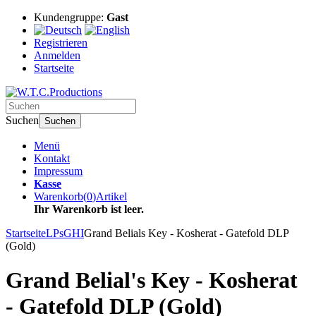
Kundengruppe:
Gast
Registrieren
Anmelden
Startseite
Suchen
Suchen
Menü
Kontakt
Impressum
Kasse
Warenkorb
(
0
)
Artikel
Ihr Warenkorb ist leer.
Startseite
LPs
GHI
Grand Belials Key - Kosherat - Gatefold DLP
(Gold)
Grand Belial's Key - Kosherat
- Gatefold DLP (Gold)