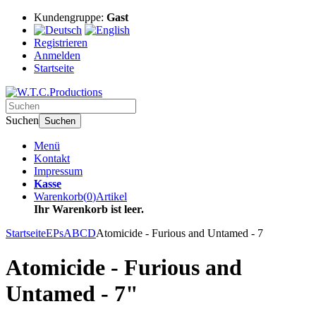
Kundengruppe:
Gast
Registrieren
Anmelden
Startseite
Suchen
Suchen
Menü
Kontakt
Impressum
Kasse
Warenkorb
(
0
)
Artikel
Ihr Warenkorb ist leer.
Startseite
EPs
ABCD
Atomicide - Furious and Untamed - 7
Atomicide - Furious and
Untamed - 7"