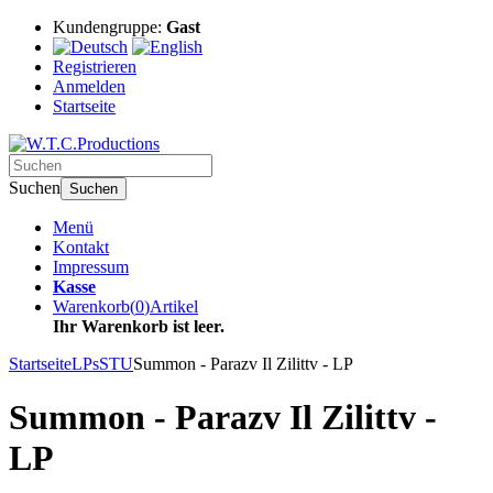
Kundengruppe:
Gast
Registrieren
Anmelden
Startseite
Suchen
Suchen
Menü
Kontakt
Impressum
Kasse
Warenkorb
(
0
)
Artikel
Ihr Warenkorb ist leer.
Startseite
LPs
STU
Summon - Parazv Il Zilittv - LP
Summon - Parazv Il Zilittv -
LP