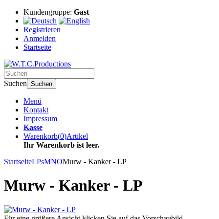
Kundengruppe:
Gast
Registrieren
Anmelden
Startseite
Suchen
Suchen
Menü
Kontakt
Impressum
Kasse
Warenkorb
(
0
)
Artikel
Ihr Warenkorb ist leer.
Startseite
LPs
MNO
Murw - Kanker - LP
Murw - Kanker - LP
Für eine größere Ansicht klicken Sie auf das Vorschaubild