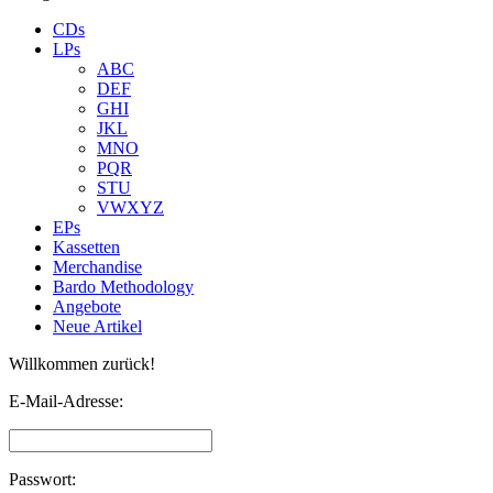
CDs
LPs
ABC
DEF
GHI
JKL
MNO
PQR
STU
VWXYZ
EPs
Kassetten
Merchandise
Bardo Methodology
Angebote
Neue Artikel
Willkommen zurück!
E-Mail-Adresse:
Passwort: