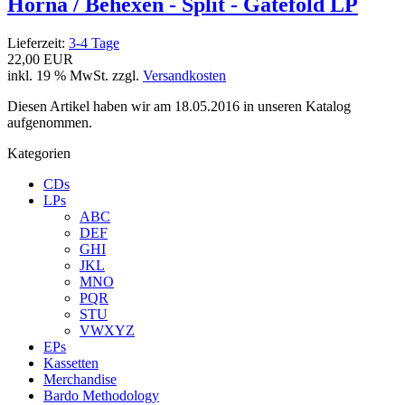
Horna / Behexen - Split - Gatefold LP
Lieferzeit:
3-4 Tage
22,00 EUR
inkl. 19 % MwSt. zzgl.
Versandkosten
Diesen Artikel haben wir am 18.05.2016 in unseren Katalog
aufgenommen.
Kategorien
CDs
LPs
ABC
DEF
GHI
JKL
MNO
PQR
STU
VWXYZ
EPs
Kassetten
Merchandise
Bardo Methodology