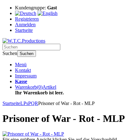
Kundengruppe:
Gast
Registrieren
Anmelden
Startseite
Suchen
Suchen
Menü
Kontakt
Impressum
Kasse
Warenkorb
(
0
)
Artikel
Ihr Warenkorb ist leer.
Startseite
LPs
PQR
Prisoner of War - Rot - MLP
Prisoner of War - Rot - MLP
Für eine größere Ansicht klicken Sie auf das Vorschaubild