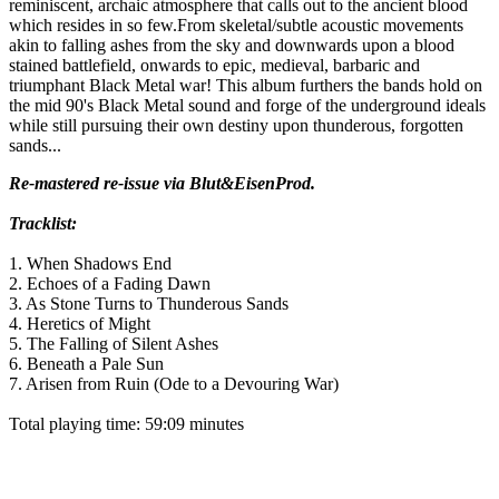
reminiscent, archaic atmosphere that calls out to the ancient blood
which resides in so few.From skeletal/subtle acoustic movements
akin to falling ashes from the sky and downwards upon a blood
stained battlefield, onwards to epic, medieval, barbaric and
triumphant Black Metal war! This album furthers the bands hold on
the mid 90's Black Metal sound and forge of the underground ideals
while still pursuing their own destiny upon thunderous, forgotten
sands...
Re-mastered re-issue via Blut&EisenProd.
Tracklist:
1. When Shadows End
2. Echoes of a Fading Dawn
3. As Stone Turns to Thunderous Sands
4. Heretics of Might
5. The Falling of Silent Ashes
6. Beneath a Pale Sun
7. Arisen from Ruin (Ode to a Devouring War)
Total playing time: 59:09 minutes