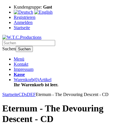
Kundengruppe:
Gast
Registrieren
Anmelden
Startseite
Suchen
Suchen
Menü
Kontakt
Impressum
Kasse
Warenkorb
(
0
)
Artikel
Ihr Warenkorb ist leer.
Startseite
CDs
DEF
Eternum - The Devouring Descent - CD
Eternum - The Devouring
Descent - CD