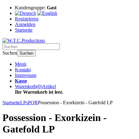
Kundengruppe:
Gast
Registrieren
Anmelden
Startseite
Suchen
Suchen
Menü
Kontakt
Impressum
Kasse
Warenkorb
(
0
)
Artikel
Ihr Warenkorb ist leer.
Startseite
LPs
PQR
Possession - Exorkizein - Gatefold LP
Possession - Exorkizein -
Gatefold LP