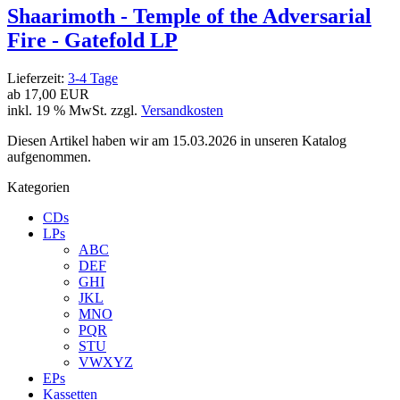
Shaarimoth - Temple of the Adversarial
Fire - Gatefold LP
Lieferzeit:
3-4 Tage
ab
17,00 EUR
inkl. 19 % MwSt. zzgl.
Versandkosten
Diesen Artikel haben wir am 15.03.2026 in unseren Katalog
aufgenommen.
Kategorien
CDs
LPs
ABC
DEF
GHI
JKL
MNO
PQR
STU
VWXYZ
EPs
Kassetten