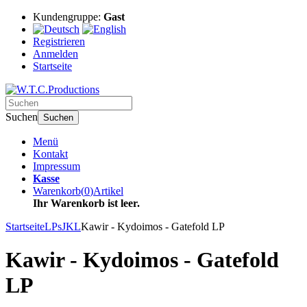
Kundengruppe:
Gast
Registrieren
Anmelden
Startseite
Suchen
Suchen
Menü
Kontakt
Impressum
Kasse
Warenkorb
(
0
)
Artikel
Ihr Warenkorb ist leer.
Startseite
LPs
JKL
Kawir - Kydoimos - Gatefold LP
Kawir - Kydoimos - Gatefold
LP