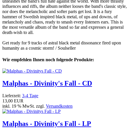
unleashes the band's full hate against the world. With more thrashy
influences and riffs, the album neither looses the band's classic style,
nor does the melancholic and softer parts get lost. It is a fury
hammer of Swedish inspired black metal, of ups and downs, of
melancholy and chaos, ready to smash every listeners ears. This is
the most versatile album of the band so far and expresses a general
death-wish to all.
Get ready for 9 tracks of astral black metal dissonance fired upon
humanity as a cosmic storm! / Soulseller
Wir empfehlen Ihnen noch folgende Produkte:
Malphas - Divinity's Fall - CD
Lieferzeit:
3-4 Tage
13,00 EUR
inkl. 19 % MwSt. zzgl.
Versandkosten
Malphas - Divinity's Fall - LP