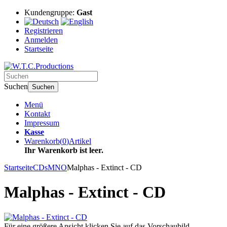
Kundengruppe:
Gast
Registrieren
Anmelden
Startseite
Suchen
Suchen
Menü
Kontakt
Impressum
Kasse
Warenkorb
(
0
)
Artikel
Ihr Warenkorb ist leer.
Startseite
CDs
MNO
Malphas - Extinct - CD
Malphas - Extinct - CD
Für eine größere Ansicht klicken Sie auf das Vorschaubild