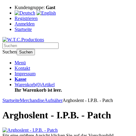
Kundengruppe:
Gast
Registrieren
Anmelden
Startseite
Suchen
Suchen
Menü
Kontakt
Impressum
Kasse
Warenkorb
(
0
)
Artikel
Ihr Warenkorb ist leer.
Startseite
Merchandise
Aufnäher
Arghoslent - I.P.B. - Patch
Arghoslent - I.P.B. - Patch
Für eine größere Ansicht klicken Sie auf das Vorschaubild