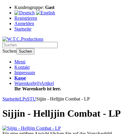
Kundengruppe:
Gast
Registrieren
Anmelden
Startseite
Suchen
Suchen
Menü
Kontakt
Impressum
Kasse
Warenkorb
(
0
)
Artikel
Ihr Warenkorb ist leer.
Startseite
LPs
STU
Sijjin - Helljjin Combat - LP
Sijjin - Helljjin Combat - LP
Für eine größere Ansicht klicken Sie auf das Vorschaubild