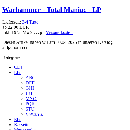
Warhammer - Total Maniac - LP
Lieferzeit:
3-4 Tage
ab
22,00 EUR
inkl. 19 % MwSt. zzgl.
Versandkosten
Diesen Artikel haben wir am 10.04.2025 in unseren Katalog
aufgenommen.
Kategorien
CDs
LPs
ABC
DEF
GHI
JKL
MNO
PQR
STU
VWXYZ
EPs
Kassetten
Merchandise