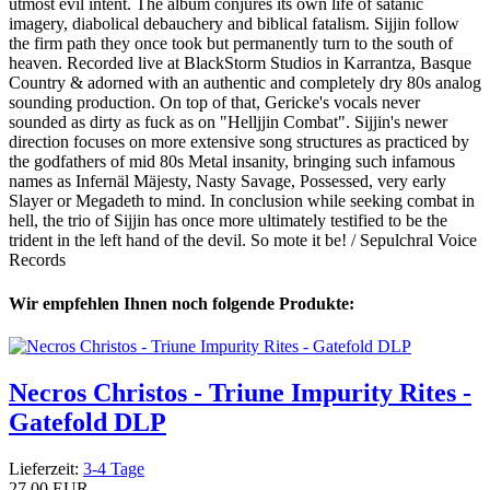
utmost evil intent. The album conjures its own life of satanic
imagery, diabolical debauchery and biblical fatalism. Sijjin follow
the firm path they once took but permanently turn to the south of
heaven. Recorded live at BlackStorm Studios in Karrantza, Basque
Country & adorned with an authentic and completely dry 80s analog
sounding production. On top of that, Gericke's vocals never
sounded as dirty as fuck as on "Helljjin Combat". Sijjin's newer
direction focuses on more extensive song structures as practiced by
the godfathers of mid 80s Metal insanity, bringing such infamous
names as Infernäl Mäjesty, Nasty Savage, Possessed, very early
Slayer or Megadeth to mind. In conclusion while seeking combat in
hell, the trio of Sijjin has once more ultimately testified to be the
trident in the left hand of the devil. So mote it be! / Sepulchral Voice
Records
Wir empfehlen Ihnen noch folgende Produkte:
Necros Christos - Triune Impurity Rites -
Gatefold DLP
Lieferzeit:
3-4 Tage
27,00 EUR