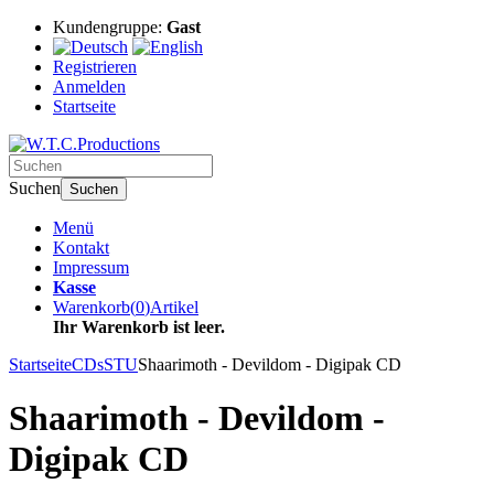
Kundengruppe:
Gast
Registrieren
Anmelden
Startseite
Suchen
Suchen
Menü
Kontakt
Impressum
Kasse
Warenkorb
(
0
)
Artikel
Ihr Warenkorb ist leer.
Startseite
CDs
STU
Shaarimoth - Devildom - Digipak CD
Shaarimoth - Devildom -
Digipak CD