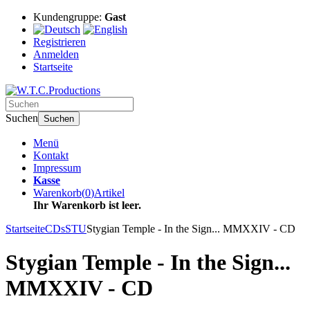
Kundengruppe:
Gast
Registrieren
Anmelden
Startseite
Suchen
Suchen
Menü
Kontakt
Impressum
Kasse
Warenkorb
(
0
)
Artikel
Ihr Warenkorb ist leer.
Startseite
CDs
STU
Stygian Temple - In the Sign... MMXXIV - CD
Stygian Temple - In the Sign...
MMXXIV - CD