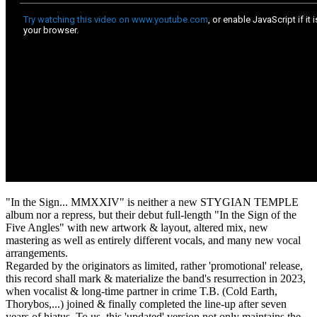
"In the Sign... MMXXIV" is neither a new STYGIAN TEMPLE
album nor a repress, but their debut full-length "In the Sign of the
Five Angles" with new artwork & layout, altered mix, new
mastering as well as entirely different vocals, and many new vocal
arrangements.
Regarded by the originators as limited, rather 'promotional' release,
this record shall mark & materialize the band's resurrection in 2023,
when vocalist & long-time partner in crime T.B. (Cold Earth,
Thorybos,...) joined & finally completed the line-up after seven
years of hiatus. To us, this 'updated' version not only maintains the