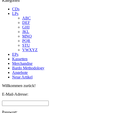
Kategorien
CDs
LPs
ABC
DEF
GHI
JKL
MNO
PQR
STU
VWXYZ
EPs
Kassetten
Merchandise
Bardo Methodology
Angebote
Neue Artikel
Willkommen zurück!
E-Mail-Adresse:
Passwort: