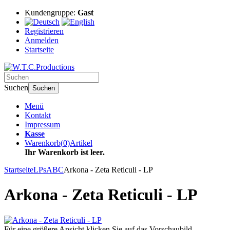
Kundengruppe:
Gast
Registrieren
Anmelden
Startseite
Suchen
Suchen
Menü
Kontakt
Impressum
Kasse
Warenkorb
(
0
)
Artikel
Ihr Warenkorb ist leer.
Startseite
LPs
ABC
Arkona - Zeta Reticuli - LP
Arkona - Zeta Reticuli - LP
Für eine größere Ansicht klicken Sie auf das Vorschaubild