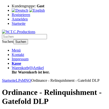
Kundengruppe:
Gast
Registrieren
Anmelden
Startseite
Suchen
Suchen
Menü
Kontakt
Impressum
Kasse
Warenkorb
(
0
)
Artikel
Ihr Warenkorb ist leer.
Startseite
LPs
MNO
Ordinance - Relinquishment - Gatefold DLP
Ordinance - Relinquishment -
Gatefold DLP