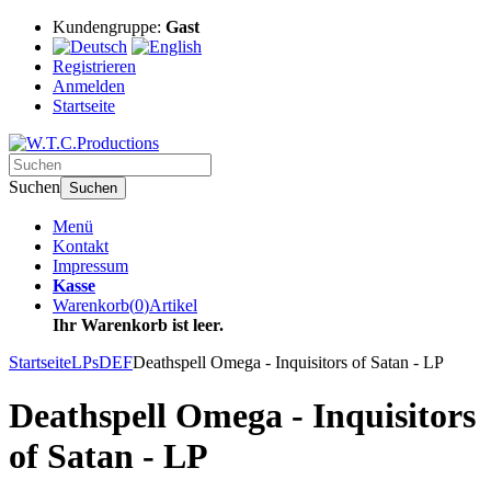
Kundengruppe:
Gast
Registrieren
Anmelden
Startseite
Suchen
Suchen
Menü
Kontakt
Impressum
Kasse
Warenkorb
(
0
)
Artikel
Ihr Warenkorb ist leer.
Startseite
LPs
DEF
Deathspell Omega - Inquisitors of Satan - LP
Deathspell Omega - Inquisitors
of Satan - LP