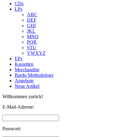
CDs
LPs
ABC
DEF
GHI
JKL
MNO
PQR
STU
VWXYZ
EPs
Kassetten
Merchandise
Bardo Methodology
Angebote
Neue Artikel
Willkommen zurück!
E-Mail-Adresse:
Passwort: