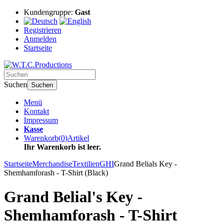
Kundengruppe:
Gast
Registrieren
Anmelden
Startseite
Suchen
Suchen
Menü
Kontakt
Impressum
Kasse
Warenkorb
(
0
)
Artikel
Ihr Warenkorb ist leer.
Startseite
Merchandise
Textilien
GHI
Grand Belials Key -
Shemhamforash - T-Shirt (Black)
Grand Belial's Key -
Shemhamforash - T-Shirt