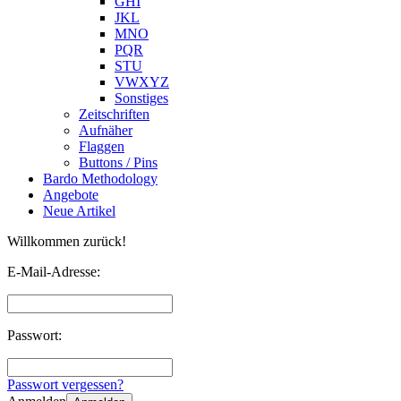
GHI
JKL
MNO
PQR
STU
VWXYZ
Sonstiges
Zeitschriften
Aufnäher
Flaggen
Buttons / Pins
Bardo Methodology
Angebote
Neue Artikel
Willkommen zurück!
E-Mail-Adresse:
Passwort:
Passwort vergessen?