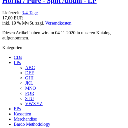
Horna / Pure - Split Album - LP
Lieferzeit:
3-4 Tage
17,00 EUR
inkl. 19 % MwSt. zzgl.
Versandkosten
Diesen Artikel haben wir am 04.11.2020 in unseren Katalog
aufgenommen.
Kategorien
CDs
LPs
ABC
DEF
GHI
JKL
MNO
PQR
STU
VWXYZ
EPs
Kassetten
Merchandise
Bardo Methodology