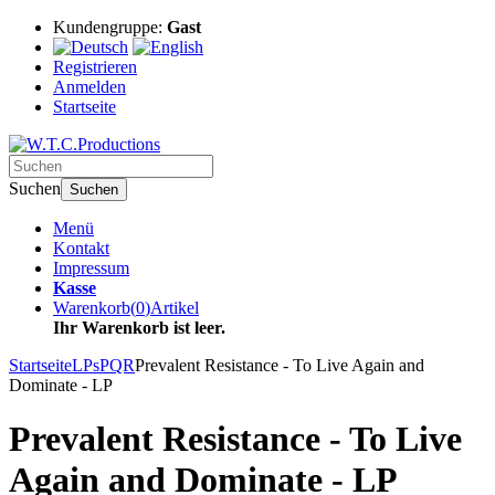
Kundengruppe:
Gast
Registrieren
Anmelden
Startseite
Suchen
Suchen
Menü
Kontakt
Impressum
Kasse
Warenkorb
(
0
)
Artikel
Ihr Warenkorb ist leer.
Startseite
LPs
PQR
Prevalent Resistance - To Live Again and
Dominate - LP
Prevalent Resistance - To Live
Again and Dominate - LP