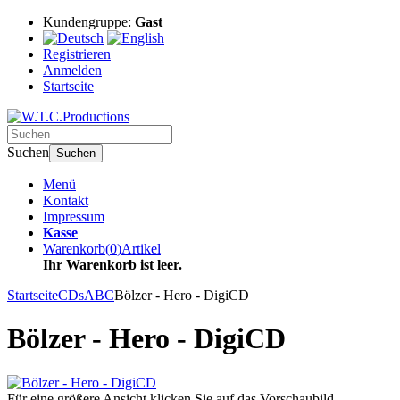
Kundengruppe:
Gast
Registrieren
Anmelden
Startseite
Suchen
Suchen
Menü
Kontakt
Impressum
Kasse
Warenkorb
(
0
)
Artikel
Ihr Warenkorb ist leer.
Startseite
CDs
ABC
Bölzer - Hero - DigiCD
Bölzer - Hero - DigiCD
Für eine größere Ansicht klicken Sie auf das Vorschaubild