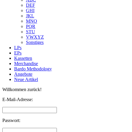
DEF
GHI
JKL
MNO
PQR
STU
VWXYZ
Sonstiges
LPs
EPs
Kassetten
Merchandise
Bardo Methodology
Angebote
Neue Artikel
Willkommen zurück!
E-Mail-Adresse:
Passwort: