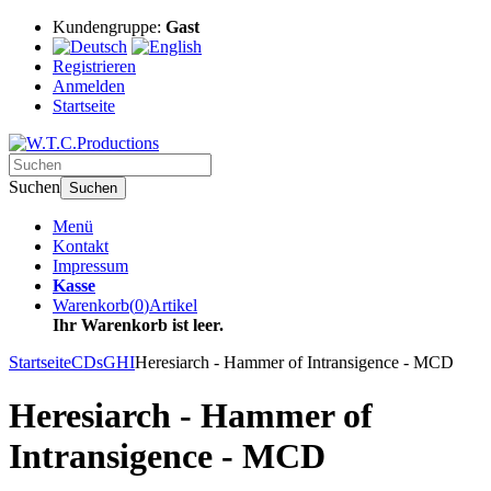
Kundengruppe:
Gast
Registrieren
Anmelden
Startseite
Suchen
Suchen
Menü
Kontakt
Impressum
Kasse
Warenkorb
(
0
)
Artikel
Ihr Warenkorb ist leer.
Startseite
CDs
GHI
Heresiarch - Hammer of Intransigence - MCD
Heresiarch - Hammer of
Intransigence - MCD