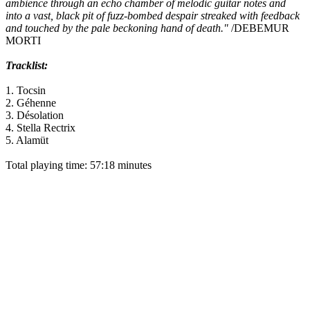
ambience through an echo chamber of melodic guitar notes and
into a vast, black pit of fuzz-bombed despair streaked with feedback
and touched by the pale beckoning hand of death."
/DEBEMUR
MORTI
Tracklist:
1. Tocsin
2. Géhenne
3. Désolation
4. Stella Rectrix
5. Alamüt
Total playing time: 57:18 minutes