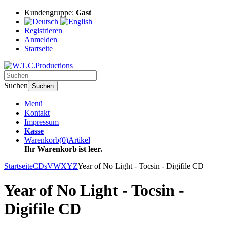
Kundengruppe:
Gast
Registrieren
Anmelden
Startseite
Suchen
Suchen
Menü
Kontakt
Impressum
Kasse
Warenkorb
(
0
)
Artikel
Ihr Warenkorb ist leer.
Startseite
CDs
VWXYZ
Year of No Light - Tocsin - Digifile CD
Year of No Light - Tocsin -
Digifile CD