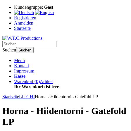
Kundengruppe:
Gast
Registrieren
Anmelden
Startseite
Suchen
Suchen
Menü
Kontakt
Impressum
Kasse
Warenkorb
(
0
)
Artikel
Ihr Warenkorb ist leer.
Startseite
LPs
GHI
Horna - Hiidentorni - Gatefold LP
Horna - Hiidentorni - Gatefold
LP