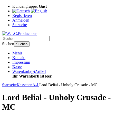
Kundengruppe:
Gast
Registrieren
Anmelden
Startseite
Suchen
Suchen
Menü
Kontakt
Impressum
Kasse
Warenkorb
(
0
)
Artikel
Ihr Warenkorb ist leer.
Startseite
Kassetten
A-L
Lord Belial - Unholy Crusade - MC
Lord Belial - Unholy Crusade -
MC