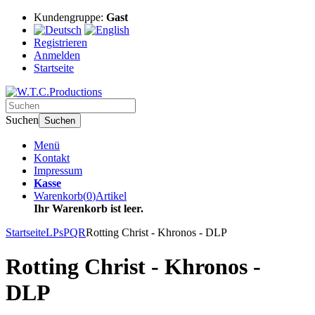
Kundengruppe:
Gast
Registrieren
Anmelden
Startseite
Suchen
Suchen
Menü
Kontakt
Impressum
Kasse
Warenkorb
(
0
)
Artikel
Ihr Warenkorb ist leer.
Startseite
LPs
PQR
Rotting Christ - Khronos - DLP
Rotting Christ - Khronos -
DLP