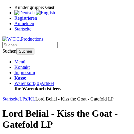
Kundengruppe:
Gast
Registrieren
Anmelden
Startseite
Suchen
Suchen
Menü
Kontakt
Impressum
Kasse
Warenkorb
(
0
)
Artikel
Ihr Warenkorb ist leer.
Startseite
LPs
JKL
Lord Belial - Kiss the Goat - Gatefold LP
Lord Belial - Kiss the Goat -
Gatefold LP