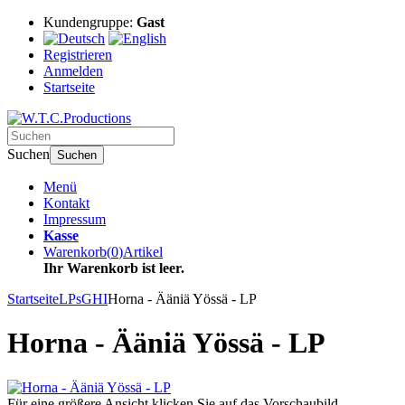
Kundengruppe:
Gast
Registrieren
Anmelden
Startseite
Suchen
Suchen
Menü
Kontakt
Impressum
Kasse
Warenkorb
(
0
)
Artikel
Ihr Warenkorb ist leer.
Startseite
LPs
GHI
Horna - Ääniä Yössä - LP
Horna - Ääniä Yössä - LP
Für eine größere Ansicht klicken Sie auf das Vorschaubild