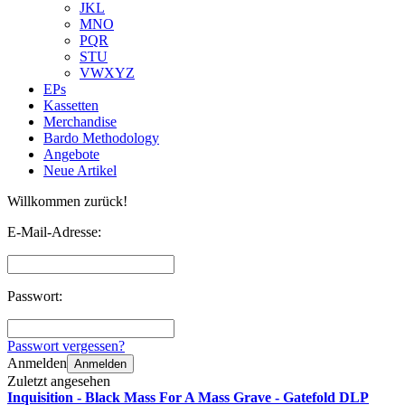
JKL
MNO
PQR
STU
VWXYZ
EPs
Kassetten
Merchandise
Bardo Methodology
Angebote
Neue Artikel
Willkommen zurück!
E-Mail-Adresse:
Passwort:
Passwort vergessen?
Anmelden
Anmelden
Zuletzt angesehen
Inquisition - Black Mass For A Mass Grave - Gatefold DLP