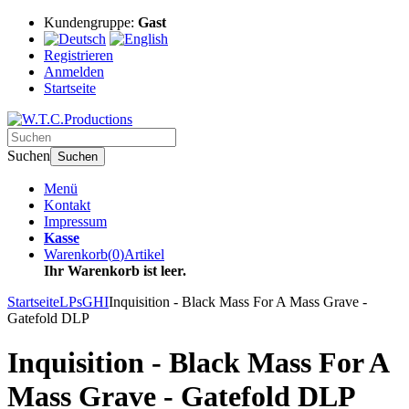
Kundengruppe:
Gast
Registrieren
Anmelden
Startseite
Suchen
Suchen
Menü
Kontakt
Impressum
Kasse
Warenkorb
(
0
)
Artikel
Ihr Warenkorb ist leer.
Startseite
LPs
GHI
Inquisition - Black Mass For A Mass Grave -
Gatefold DLP
Inquisition - Black Mass For A
Mass Grave - Gatefold DLP