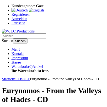
Kundengruppe:
Gast
Registrieren
Anmelden
Startseite
Suchen
Suchen
Menü
Kontakt
Impressum
Kasse
Warenkorb
(
0
)
Artikel
Ihr Warenkorb ist leer.
Startseite
CDs
DEF
Eurynomos - From the Valleys of Hades - CD
Eurynomos - From the Valleys
of Hades - CD