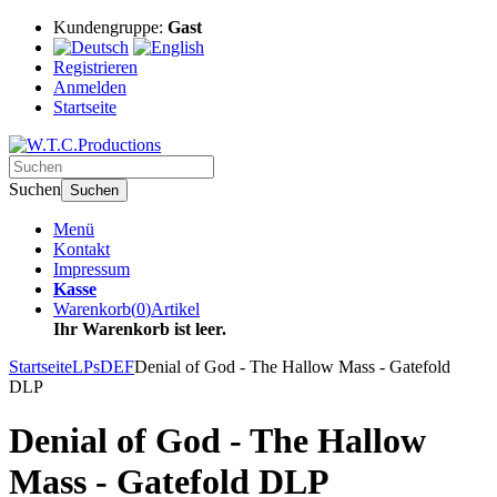
Kundengruppe:
Gast
Registrieren
Anmelden
Startseite
Suchen
Suchen
Menü
Kontakt
Impressum
Kasse
Warenkorb
(
0
)
Artikel
Ihr Warenkorb ist leer.
Startseite
LPs
DEF
Denial of God - The Hallow Mass - Gatefold
DLP
Denial of God - The Hallow
Mass - Gatefold DLP