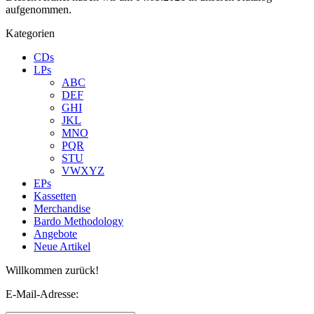
aufgenommen.
Kategorien
CDs
LPs
ABC
DEF
GHI
JKL
MNO
PQR
STU
VWXYZ
EPs
Kassetten
Merchandise
Bardo Methodology
Angebote
Neue Artikel
Willkommen zurück!
E-Mail-Adresse: