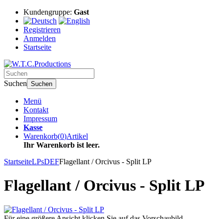
Kundengruppe:
Gast
Registrieren
Anmelden
Startseite
Suchen
Suchen
Menü
Kontakt
Impressum
Kasse
Warenkorb
(
0
)
Artikel
Ihr Warenkorb ist leer.
Startseite
LPs
DEF
Flagellant / Orcivus - Split LP
Flagellant / Orcivus - Split LP
Für eine größere Ansicht klicken Sie auf das Vorschaubild