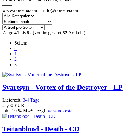
——
www.noevdia.com – info@noevdia.com
Zeige
41
bis
52
(von insgesamt
52
Artikeln)
Seiten:
«
1
2
3
Svartsyn - Vortex of the Destroyer - LP
Lieferzeit:
3-4 Tage
21,00 EUR
inkl. 19 % MwSt. zzgl.
Versandkosten
Teitanblood - Death - CD