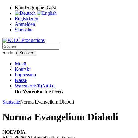
Kundengruppe:
Gast
Registrieren
Anmelden
Startseite
Suchen
Suchen
Menü
Kontakt
Impressum
Kasse
Warenkorb
(
0
)
Artikel
Ihr Warenkorb ist leer.
Startseite
Norma Evangelium Diaboli
Norma Evangelium Diaboli
NOEVDIA
BP 4, 86281 St Benoit cedex, France