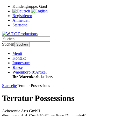
Kundengruppe:
Gast
Registrieren
Anmelden
Startseite
Suchen
Suchen
Menü
Kontakt
Impressum
Kasse
Warenkorb
(
0
)
Artikel
Ihr Warenkorb ist leer.
Startseite
Terratur Possessions
Terratur Possessions
Acherontic Arts GmbH
diese vertr. d. d. Geschäftsführer Sven Dinninghoff