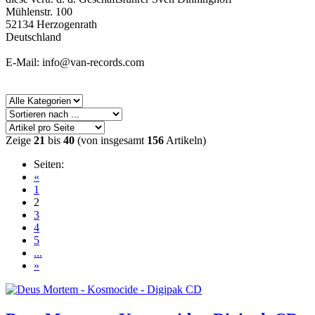
Mühlenstr. 100
52134 Herzogenrath
Deutschland
E-Mail: info@van-records.com
Zeige
21
bis
40
(von insgesamt
156
Artikeln)
Seiten:
«
1
2
3
4
5
...
»